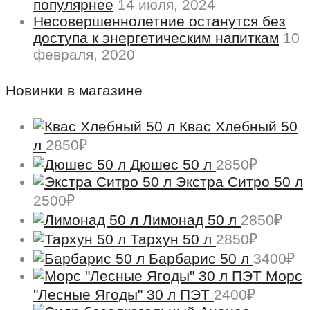
популярнее
14 июля, 2024
Несовершеннолетние останутся без
доступа к энергетическим напиткам
10
февраля, 2020
Новинки в магазине
Квас Хлебный 50
л
2850
₽
Дюшес 50 л
2850
₽
Экстра Ситро 50 л
2500
₽
Лимонад 50 л
2850
₽
Тархун 50 л
2850
₽
Барбарис 50 л
3400
₽
Морс
"Лесные Ягоды" 30 л ПЭТ
2400
₽