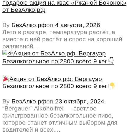
подарок: акция на квас «Ржаной Бочонок»
от БезАлко.рф
By
БезАлко.рф
on
4 августа, 2026
Лето в разгаре, температура растёт, а
вместе с ней растёт и спрос на хороший
разливной...
Акция от БезАлко.рф: Бергауэр
Безалкогольное по 2800 всего 9 кег!
By
БезАлко.рф
on
23 октября, 2024
“Bergauer” Alkoholfrei — светлое
фильтрованное безалкогольное пиво,
которое станет отличным выбором для
водителей и всех,...