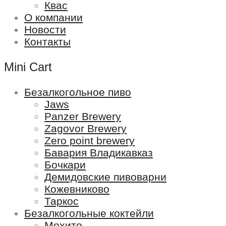
Квас
О компании
Новости
Контакты
Mini Cart
Безалкогольное пиво
Jaws
Panzer Brewery
Zagovor Brewery
Zero point brewery
Бавария Владикавказ
Бочкари
Демидовские пивоварни
Кожевниково
Таркос
Безалкогольные коктейли
Мохито