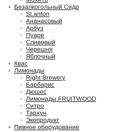
Безалкогольный Сидр
St.anton
Ананасовый
Арбуз
Пуаре
Сливовый
Черешня
Яблочный
Квас
Лимонады
Right Brewery
Барбарис
Дюшес
Лимонады FRUITWOOD
Ситро
Тархун
Экопродукт
Пивное оборудование