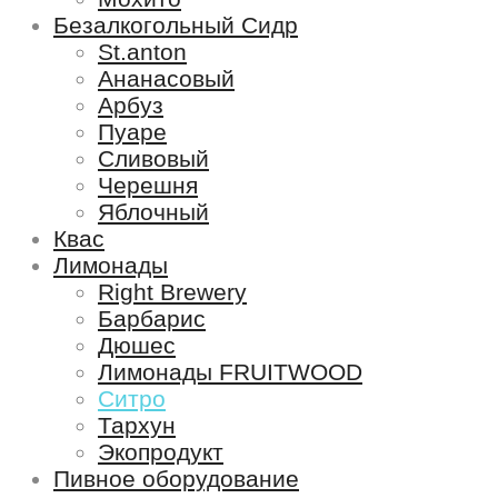
Безалкогольный Сидр
St.anton
Ананасовый
Арбуз
Пуаре
Сливовый
Черешня
Яблочный
Квас
Лимонады
Right Brewery
Барбарис
Дюшес
Лимонады FRUITWOOD
Ситро
Тархун
Экопродукт
Пивное оборудование