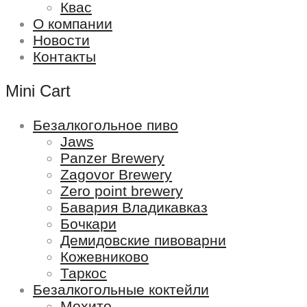
Квас
О компании
Новости
Контакты
Mini Cart
Безалкогольное пиво
Jaws
Panzer Brewery
Zagovor Brewery
Zero point brewery
Бавария Владикавказ
Бочкари
Демидовские пивоварни
Кожевниково
Таркос
Безалкогольные коктейли
Мохито