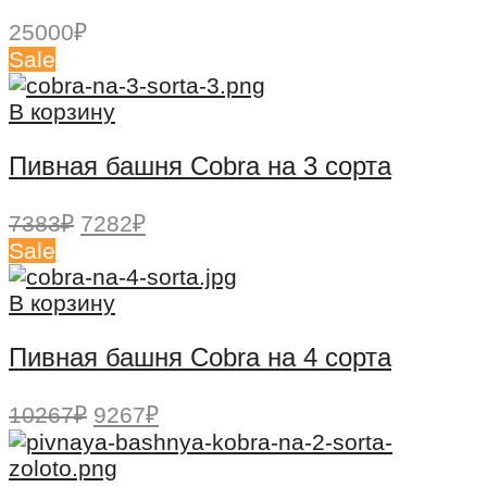
25000
₽
Sale
В корзину
Пивная башня Cobra на 3 сорта
Первоначальная
Текущая
7383
₽
7282
₽
цена
цена:
Sale
составляла
7282₽.
7383₽.
В корзину
Пивная башня Cobra на 4 сорта
Первоначальная
Текущая
10267
₽
9267
₽
цена
цена:
составляла
9267₽.