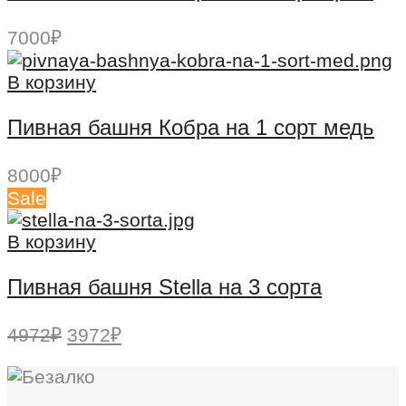
7000
₽
В корзину
Пивная башня Кобра на 1 сорт медь
8000
₽
Sale
В корзину
Пивная башня Stella на 3 сорта
Первоначальная
Текущая
4972
₽
3972
₽
цена
цена:
составляла
3972₽.
4972₽.