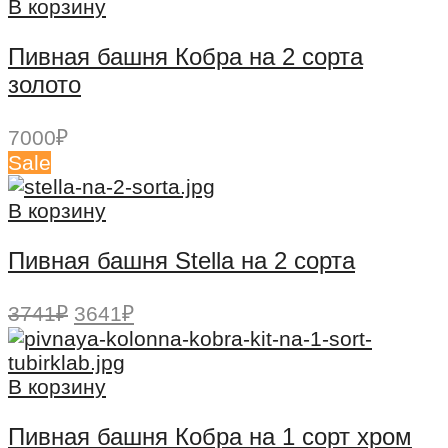
10267₽.
В корзину
Пивная башня Кобра на 2 сорта
золото
7000
₽
Sale
В корзину
Пивная башня Stella на 2 сорта
Первоначальная
Текущая
3741
₽
3641
₽
цена
цена:
составляла
3641₽.
3741₽.
В корзину
Пивная башня Кобра на 1 сорт хром