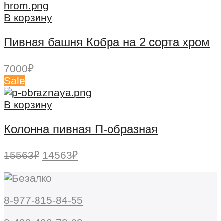
В корзину
Пивная башня Кобра на 2 сорта хром
7000
₽
Sale
В корзину
Колонна пивная П-образная
Первоначальная
Текущая
15563
₽
14563
₽
цена
цена:
составляла
14563₽.
15563₽.
8-977-815-84-55