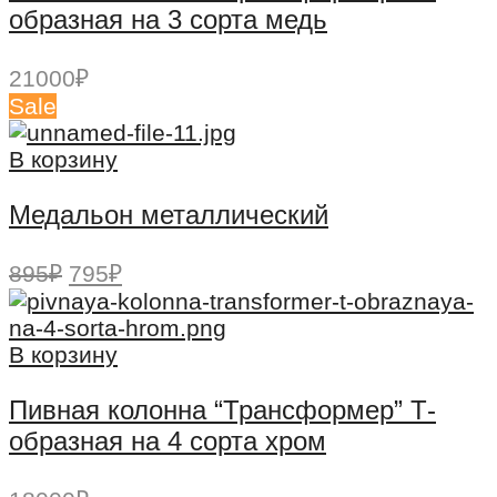
образная на 3 сорта медь
21000
₽
Sale
В корзину
Медальон металлический
Первоначальная
Текущая
895
₽
795
₽
цена
цена:
составляла
795₽.
895₽.
В корзину
Пивная колонна “Трансформер” Т-
образная на 4 сорта хром