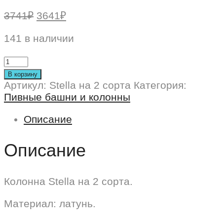
Первоначальная
Текущая
3741
₽
3641
₽
цена
цена:
составляла
141 в наличии
3641₽.
3741₽.
В корзину
Артикул:
Stella на 2 сорта
Категория:
Пивные башни и колонны
Описание
Описание
Колонна Stella на 2 сорта.
Материал: латунь.