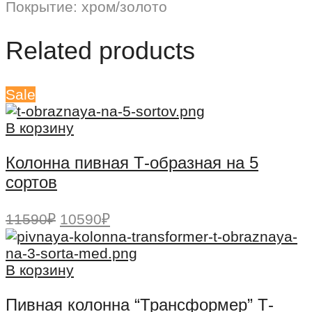
Покрытие: хром/золото
Related products
Sale
В корзину
Колонна пивная Т-образная на 5
сортов
Первоначальная
Текущая
11590
₽
10590
₽
цена
цена:
составляла
10590₽.
11590₽.
В корзину
Пивная колонна “Трансформер” Т-