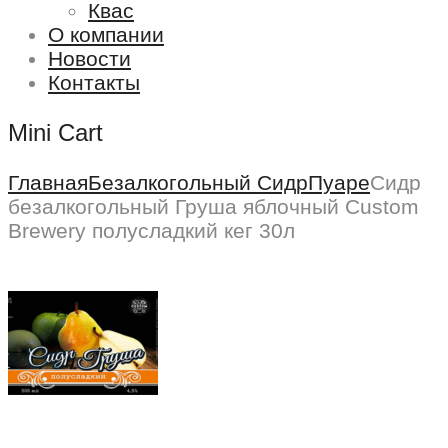
Квас
О компании
Новости
Контакты
Mini Cart
Главная
Безалкогольный Сидр
Пуаре
Сидр
безалкогольный Груша яблочный Custom
Brewery полусладкий кег 30л