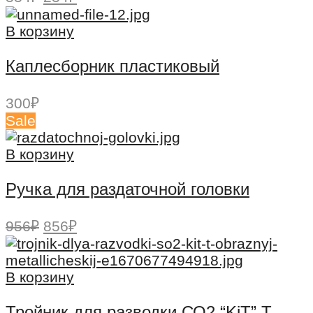
цена
цена:
составляла
234₽.
В корзину
334₽.
Каплесборник пластиковый
300
₽
Sale
В корзину
Ручка для раздаточной головки
Первоначальная
Текущая
956
₽
856
₽
цена
цена:
составляла
856₽.
956₽.
В корзину
Тройник для разводки СО2 “KiT” T-