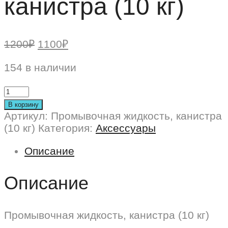
канистра (10 кг)
Первоначальная
Текущая
1200
₽
1100
₽
цена
цена:
составляла
154 в наличии
1100₽.
1200₽.
В корзину
Артикул:
Промывочная жидкость, канистра
(10 кг)
Категория:
Аксессуары
Описание
Описание
Промывочная жидкость, канистра (10 кг)