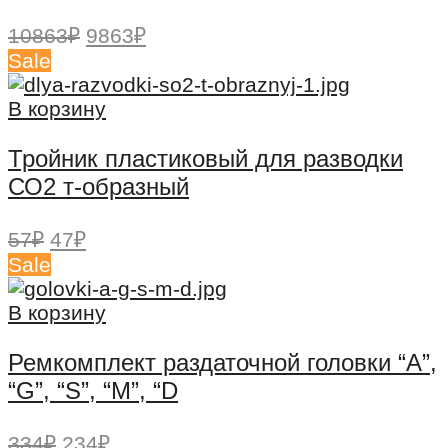
Первоначальная
Текущая
10863
₽
9863
₽
цена
цена:
Sale
составляла
9863₽.
10863₽.
В корзину
Тройник пластиковый для разводки
СО2 т-образный
Первоначальная
Текущая
57
₽
47
₽
цена
цена:
Sale
составляла
47₽.
57₽.
В корзину
Ремкомплект раздаточной головки “А”,
“G”, “S”, “M”, “D
Первоначальная
Текущая
334
₽
234
₽