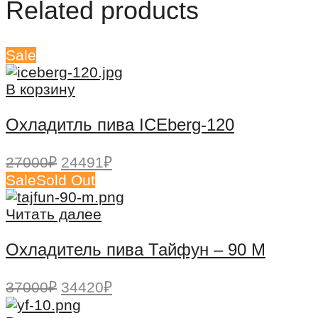
Related products
Sale
В корзину
Охладитль пива ICEberg-120
Первоначальная
Текущая
27000
₽
24491
₽
цена
цена:
Sale
Sold Out
составляла
24491₽.
27000₽.
Читать далее
Охладитель пива Тайфун – 90 М
Первоначальная
Текущая
37000
₽
34420
₽
цена
цена: