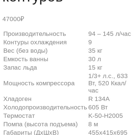
47000
₽
Производительность
94 – 145 л/час
Контуры охлаждения
9
Вес (без воды)
35 кг
Емкость ванны
30 л
Запас льда
15 кг
1/3+ л.с., 633
Мощность компрессора
Вт, 520 Ккал/
час
Хладоген
R 134А
Холодопроизводительность
605 Вт
Термостат
K-50-H2005
Помпа (высота подъема)
8 м
Габариты (ДхШхВ)
455х415х695