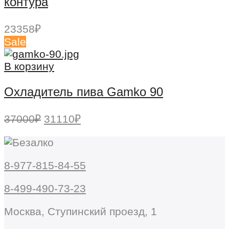
контура
23358
₽
Sale
В корзину
Охладитель пива Gamko 90
Первоначальная
Текущая
37000
₽
31110
₽
цена
цена:
составляла
31110₽.
37000₽.
8-977-815-84-55
8-499-490-73-23
Москва, Ступинский проезд, 1