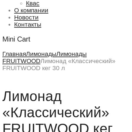
Квас
О компании
Новости
Контакты
Mini Cart
Главная
Лимонады
Лимонады
FRUITWOOD
Лимонад «Классический»
FRUITWOOD кег 30 л
Лимонад
«Классический»
FRUITWOOD кег