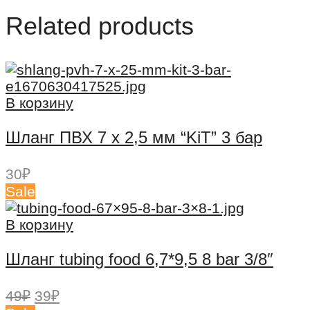
Related products
В корзину
Шланг ПВХ 7 x 2,5 мм “KiT” 3 бар
30
₽
Sale
В корзину
Шланг tubing food 6,7*9,5 8 bar 3/8″
Первоначальная
Текущая
49
₽
39
₽
цена
цена: