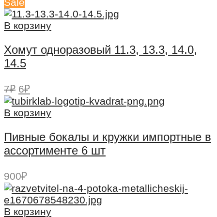
Sale
составляла
39₽.
49₽.
В корзину
Хомут одноразовый 11.3, 13.3, 14.0,
14.5
Первоначальная
Текущая
7
₽
6
₽
цена
цена:
составляла
6₽.
В корзину
7₽.
Пивные бокалы и кружки импортные в
ассортименте 6 шт
900
₽
В корзину