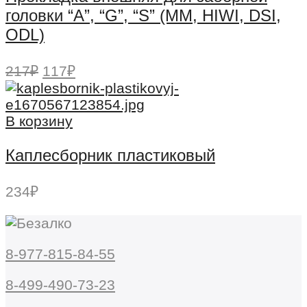
головки “А”, “G”, “S” (MM, HIWI, DSI,
ODL)
Первоначальная
Текущая
217
₽
117
₽
цена
цена:
составляла
117₽.
217₽.
В корзину
Каплесборник пластиковый
234
₽
8-977-815-84-55
8-499-490-73-23