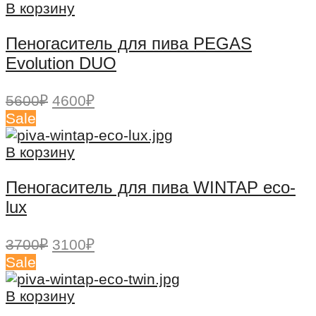
3600₽.
В корзину
Пеногаситель для пива PEGAS
Evolution DUO
Первоначальная
Текущая
5600
₽
4600
₽
цена
цена:
Sale
составляла
4600₽.
5600₽.
В корзину
Пеногаситель для пива WINTAP eco-
lux
Первоначальная
Текущая
3700
₽
3100
₽
цена
цена:
Sale
составляла
3100₽.
3700₽.
В корзину