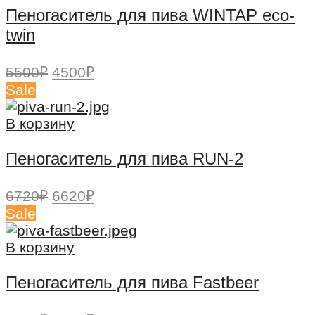
Пеногаситель для пива WINTAP eco-
twin
Первоначальная
Текущая
5500
₽
4500
₽
цена
цена:
Sale
составляла
4500₽.
5500₽.
В корзину
Пеногаситель для пива RUN-2
Первоначальная
Текущая
6720
₽
6620
₽
цена
цена:
Sale
составляла
6620₽.
6720₽.
В корзину
Пеногаситель для пива Fastbeer