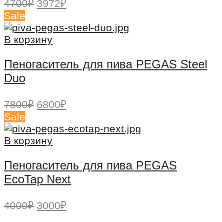
Первоначальная
Текущая
4700
₽
3972
₽
цена
цена:
Sale
составляла
3972₽.
4700₽.
В корзину
Пеногаситель для пива PEGAS Steel
Duo
Первоначальная
Текущая
7800
₽
6800
₽
цена
цена:
Sale
составляла
6800₽.
7800₽.
В корзину
Пеногаситель для пива PEGAS
EcoTap Next
Первоначальная
Текущая
4000
₽
3000
₽
цена
цена: