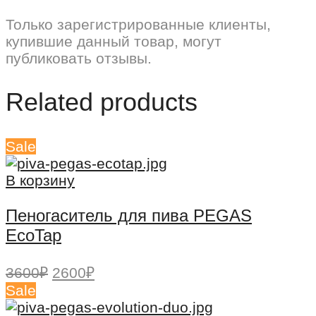
Только зарегистрированные клиенты,
купившие данный товар, могут
публиковать отзывы.
Related products
Sale
В корзину
Пеногаситель для пива PEGAS
EcoTap
Первоначальная
Текущая
3600
₽
2600
₽
цена
цена:
Sale
составляла
2600₽.