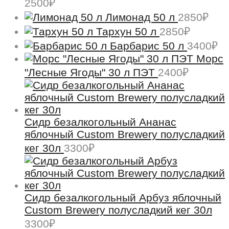
2500
₽
Лимонад 50 л
2850
₽
Тархун 50 л
2850
₽
Барбарис 50 л
3400
₽
Морс
"Лесные Ягоды" 30 л ПЭТ
2400
₽
Сидр безалкогольный Ананас
яблочный Custom Brewery полусладкий
кег 30л
3300
₽
Сидр безалкогольный Арбуз яблочный
Custom Brewery полусладкий кег 30л
3300
₽